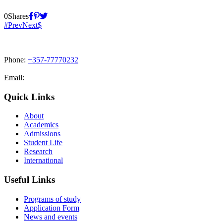
0
Shares
Prev
Next
Phone:
+357-77770232
Email:
admissions@cdacollege.ac.cy
Quick Links
About
Academics
Admissions
Student Life
Research
International
Useful Links
Programs of study
Application Form
News and events