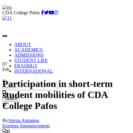
CDA College Pafos
ABOUT
ACADEMICS
ADMISSIONS
STUDENT LIFE
07
ERASMUS
Feb
INTERNATIONAL
Participation in short-term
student mobilities of CDA
College Pafos
By
Alexia Antoniou
Erasmus Announcements
0