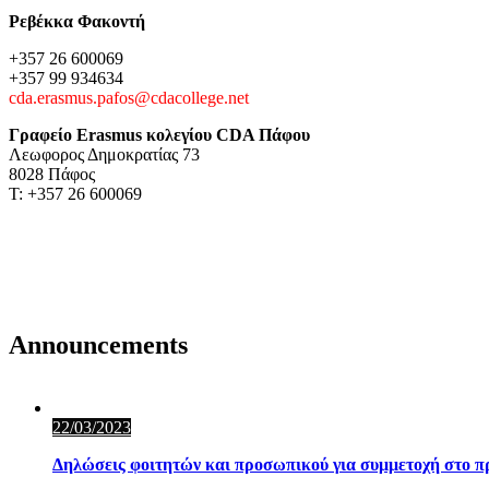
Ρεβέκκα Φακοντή
+357 26 600069
+357 99 934634
cda.erasmus.pafos@cdacollege.net
Γραφείο Erasmus κολεγίου CDA Πάφου
Λεωφορος Δημοκρατίας 73
8028 Πάφος
Τ: +357 26 600069
Announcements
22/03/2023
Δηλώσεις φοιτητών και προσωπικού για συμμετοχή στο 