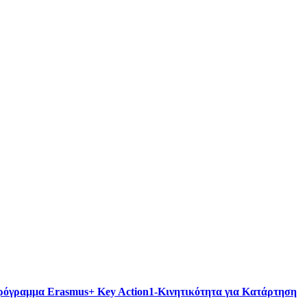
πρόγραμμα Erasmus+ Key Action1-Κινητικότητα για Κατάρτηση