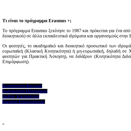
Τι είναι το πρόγραμμα Erasmus +;
To πρόγραμμα Erasmus ξεκίνησε το 1987 και πρόκειται για ένα απ
διοικητικού) σε άλλα εκπαιδευτικά ιδρύματα και οργανισμούς στην
Οι φοιτητές, το ακαδημαϊκό και διοικητικό προσωπικό των ιδρυμ
ευρωπαϊκή (Κλασική Κινητικότητα) ή μη-ευρωπαϊκή, δηλαδή σε Χ
φοιτητών για Πρακτική Άσκηση), να διδάξουν (Κινητικότητα Διδ
Επιμόρφωση).
Κινητικότητα Φοιτητών
Κινητικότητα Προσωπικού
Διεθνής Κινητικότητα
Κριτήρια Επιλεξιμότητας
“