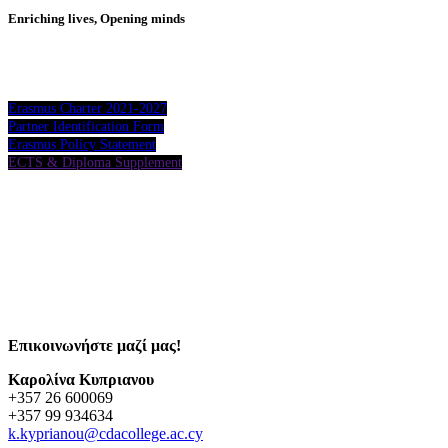
Enriching lives, Opening minds
Erasmus Charter 2021-2027
Partner Identification Form
Erasmus Policy Statement
ECTS & Diploma Supplement
Επικοινωνήστε μαζί μας!
Καρολίνα Κυπριανου
+357 26 600069
+357 99 934634
k.kyprianou@cdacollege.ac.cy