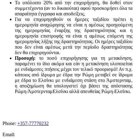
Το υπόλοιπο 20% από την επιχορήγηση, θα δοθεί στον
συμμετέχοντα (αν το δικαιούται) αφού προσκομήσει όλα τα
απαραίτητα έγγραφα και αποδείξεις.
Για να επιχορηγηθούν οι ήμερες ταξιδίου πρέπει η
ημερομηνία αναχώρησης να είναι η αμέσως προηγούμενη
της ημερομηνίας έναρξης της δραστηριότητας και η
ημερομηνία επιστροφής να είναι η αμέσως επόμενη της
ημερομηνίας λήξης της δραστηριότητας. Οι ημέρες ταξιδίου
που δεν είναι αμέσως μετά την περίοδο δραστηριότητας
δεν θα επιχορηγούνται.
Προσοχή:
το ποσό επιχορήγησης για τη μετακίνηση,
παραμένει το ίδιο ακόμα και εάν η μετακίνηση υλοποιείται
με ενδιάμεσες πτήσεις μέχρι τον τελικό προορισμό! Αν π.χ.
κάποιος από ίδρυμα με έδρα την Ρώμη μεταβεί σε ίδρυμα
με έδρα το Ελσίνκι με ενδιάμεση στάση στο Άμστερνταμ,
η αποζημίωση θα υπολογιστεί όχι βάσει της απόστασης
Ρώμη-ΆμστερνταμΕλσίνκι αλλά απευθείας Ρώμη-Ελσίνκι.
Phone:
+357-77770232
Email:
admissions@cdacollege.ac.cy