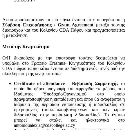
Αφού προσκομιστούν τα πιο πάνω έντυπα τότε υπογράφεται η
Σύμβαση Επιχορήγησης
/
Grant Agreement
μεταξύ του/της
δικαιούχου και του Κολεγίου CDA Πάφου και πραγματοποιείται
η μετακίνηση.
Μετά την Κινητικότητα
Ο/Η δικαιούχος με την επιστροφή του/της δεσμεύεται να
υποβάλει στο Γραφείο Erasmus- Κινητικότητας του Κολεγίου
CDA Πάφου τα πιο κάτω έντυπα σε διάστημα ενός μηνός από την
ολοκλήρωση της κινητικότητας:
Certificate of attendance – Βεβαίωση Συμμετοχής
το
οποίο θα φέρει υπογραφή και σφραγίδα εκ μέρους του
Ιδρύματος Υποδοχής/Οργανισμού στο οποίο
πραγματοποιήθηκε η εκπαίδευση και όπου θα αναφέρεται η
διάρκεια της περιόδου εκπαίδευσης ή διδασκαλίας σε
ημερομηνίες (συμπεριλαμβανόμενων και των ωρών
διδασκαλίας στην περίπτωση διδασκαλίας). Το έντυπο
μπορεί να σταλεί και ηλεκτρονικά στο
antonioualexia@cdacollege.ac.cy