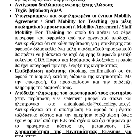
Aντίγραφο διπλώματος γνώσης ξένης γλώσσας
Tυχόν βεβαίωση ΑμεΑ
Υπογεγραμμένο και συμπληρωμένο το έντυπο Mobility
Agreement / Staff Mobility for Τeaching (για μέλη
ακαδημαϊκού προσωπικού)
ή
Mobility Agreement / Staff
Mobility For Training
το οποίο θα πρέπει να φέρει
υπογραφή και σφραγίδα από τον οργανισμό υποδοχής.
Διευκρινίζεται ότι σε κάθε περίπτωση για μετακίνησης που
αφορούν διδασκαλία (για μέλη ακαδημαϊκού προσωπικού)
θα πρέπει να βρίσκεται σε ισχύ Διμερής Συμφωνία μεταξύ
κολεγίου CDA Πάφου και Ιδρύματος Φιλοξενίας, η οποία
θα έχει υπογραφεί πριν την έναρξη της κινητικότητας
Επιβεβαίωση κράτησης
(booking confirmation) σε ότι
αφορά τη διαμονή κατά τη διάρκεια της κινητικότητάς. Mε
την επιστροφή, θα προσκομίσουν και την απόδειξη
πληρωμής της διαμονής τους.
Απόδειξη πληρωμής του αεροπορικού τους εισιτηρίου
(στην περίπτωση visa statement μπορεί να σταλεί και
ηλεκτρονικά στο antonioualexia@cdacollege.ac.cy).
Διευκρινίζεται ότι η αποζημίωση θα αφορά το μέγιστο
ταξιδιωτικό κόστος και την ημερήσια αποζημίωση όπως
έχουν οριστεί από την Ε.Ε ανά σχέδιο και όχι σύμφωνα με
το πραγματικό κόστος της μετακίνησης (βλ.
Χρηματοδότηση της Κινητικότητας Erasmus για
STA/STT
)