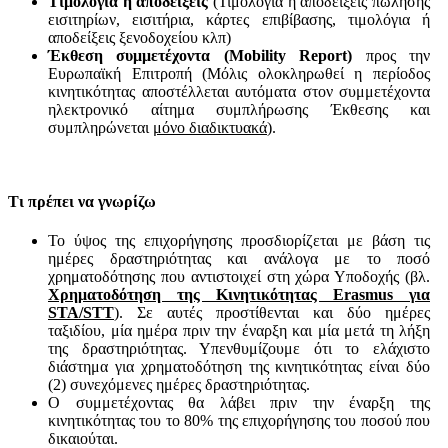
Τιμολόγια ή αποδείξεις
(Τιμολόγια ή αποδείξεις πώλησης
εισιτηρίων, εισιτήρια, κάρτες επιβίβασης, τιμολόγια ή
αποδείξεις ξενοδοχείου κλπ)
Έκθεση συμμετέχοντα (Mobility Report)
προς την
Ευρωπαϊκή Επιτροπή (Μόλις ολοκληρωθεί η περίοδος
κινητικότητας αποστέλλεται αυτόματα στον συμμετέχοντα
ηλεκτρονικό αίτημα συμπλήρωσης Έκθεσης και
συμπληρώνεται
μόνο διαδικτυακά
).
Τι πρέπει να γνωρίζω
Το ύψος της επιχορήγησης προσδιορίζεται με βάση τις
ημέρες δραστηριότητας και ανάλογα με το ποσό
χρηματοδότησης που αντιστοιχεί στη χώρα Υποδοχής (βλ.
Χρηματοδότηση της Κινητικότητας Erasmus για
STA/STT
). Σε αυτές προστίθενται και δύο ημέρες
ταξιδίου, μία ημέρα πριν την έναρξη και μία μετά τη λήξη
της δραστηριότητας. Υπενθυμίζουμε ότι το ελάχιστο
διάστημα για χρηματοδότηση της κινητικότητας είναι δύο
(2) συνεχόμενες ημέρες δραστηριότητας.
Ο συμμετέχοντας θα λάβει πριν την έναρξη της
κινητικότητας του το 80% της επιχορήγησης του ποσού που
δικαιούται.