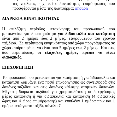
της νεολαίας, π.χ. δείτε δυνατότητες επιμόρφωσης που
προσφέρονται μέσω της πλατφόρμας
imotion
ΔΙΑΡΚΕΙΑ ΚΙΝΗΤΙΚΟΤΗΤΑΣ
Η επιλέξιμη περίοδος μετακίνησης του προσωπικού που
μετακινείται για δραστηριότητα
για διδασκαλία και κατάρτιση
είναι από 2 ημέρες έως 2 μήνες, εξαιρουμένου του χρόνου
ταξιδιού. Σε περίπτωση κινητικότητας από χώρα προγράμματος σε
χώρα εταίρο πρέπει να είναι από 5 ημέρες έως 2 μήνες. Και στις
δύο περιπτώσεις,
οι ελάχιστες ημέρες πρέπει να είναι
διαδοχικές
.
ΕΠΙΧΟΡΗΓΗΣΗ
Το προσωπικό που μετακινείται για κατάρτιση ή για διδασκαλία και
κατάρτιση λαμβάνει ένα ποσό επιχορήγησης ως συνεισφορά στις
δαπάνες ταξιδίου και στις δαπάνες κάλυψης ατομικών δαπανών.
Μέγιστη διάρκεια ταξιδιού για χρηματοδότηση οι 5 εργάσιμες
μέρες κατάρτιση ή για διδασκαλία και κατάρτιση (4 διδακτικές
ώρες και 4 ώρες επιμόρφωσης) και επιπλέον 1 ημέρα πριν και 1
ημέρα μετά για το ταξίδι, σύνολο 7.