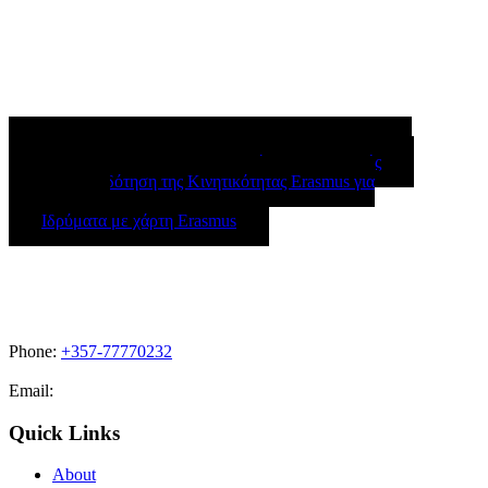
Mobility Agreement / Staff Mobility For Training
Certificate of attendance / Βεβαίωση Συμμετοχής
Χρηματοδότηση της Κινητικότητας Erasmus για
STA/STT
Ιδρύματα με χάρτη Erasmus
Phone:
+357-77770232
Email:
admissions@cdacollege.ac.cy
Quick Links
About