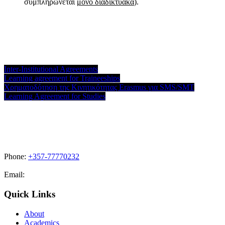
συμπληρώνεται
μόνο διαδικτυακά
).
Inter-Institutional Agreements
Learning agreement for Traineeships
Χρηματοδότηση της Κινητικότητας Erasmus για SMS/SMT
Learning Agreement for Studies
Phone:
+357-77770232
Email:
admissions@cdacollege.ac.cy
Quick Links
About
Academics