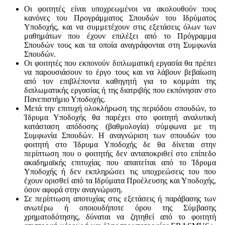
Οι φοιτητές είναι υποχρεωμένοι να ακολουθούν τους
κανόνες του Προγράμματος Σπουδών του Ιδρύματος
Υποδοχής, και να συμμετέχουν στις εξετάσεις όλων των
μαθημάτων που έχουν επιλέξει από το Πρόγραμμα
Σπουδών τους και τα οποία αναγράφονται στη Συμφωνία
Σπουδών.
Οι φοιτητές που εκπονούν διπλωματική εργασία θα πρέπει
να παρουσιάσουν το έργο τους και να λάβουν βεβαίωση
από τον επιβλέποντα καθηγητή για το κομμάτι της
διπλωματικής εργασίας ή της διατριβής που εκπόνησαν στο
Πανεπιστήμιο Υποδοχής.
Μετά την επιτυχή ολοκλήρωση της περιόδου σπουδών, το
Ίδρυμα Υποδοχής θα παρέχει στο φοιτητή αναλυτική
κατάσταση απόδοσης (βαθμολογία) σύμφωνα με τη
Συμφωνία Σπουδών. Η αναγνώριση των σπουδών του
φοιτητή στο Ίδρυμα Υποδοχής δε θα δίνεται στην
περίπτωση που ο φοιτητής δεν ανταποκριθεί στο επίπεδο
ακαδημαϊκής επιτυχίας που απαιτείται από το Ίδρυμα
Υποδοχής ή δεν εκπληρώσει τις υποχρεώσεις του που
έχουν ορισθεί από τα Ιδρύματα Προέλευσης και Υποδοχής,
όσον αφορά στην αναγνώριση.
Σε περίπτωση αποτυχίας στις εξετάσεις ή παράβασης των
ανωτέρω ή οποιουδήποτε όρου της Σύμβασης
χρηματοδότησης, δύναται να ζητηθεί από το φοιτητή