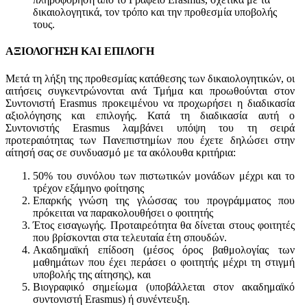
δικαιολογητικά, τον τρόπο και την προθεσμία υποβολής
τους.
ΑΞΙΟΛΟΓΗΣΗ ΚΑΙ ΕΠΙΛΟΓΗ
Μετά τη λήξη της προθεσμίας κατάθεσης των δικαιολογητικών, οι
αιτήσεις συγκεντρώνονται ανά Τμήμα και προωθούνται στον
Συντονιστή Erasmus προκειμένου να προχωρήσει η διαδικασία
αξιολόγησης και επιλογής. Κατά τη διαδικασία αυτή ο
Συντονιστής Erasmus λαμβάνει υπόψη του τη σειρά
προτεραιότητας των Πανεπιστημίων που έχετε δηλώσει στην
αίτησή σας σε συνδυασμό με τα ακόλουθα κριτήρια:
50% του συνόλου των πιστωτικών μονάδων μέχρι και το
τρέχον εξάμηνο φοίτησης
Επαρκής γνώση της γλώσσας του προγράμματος που
πρόκειται να παρακολουθήσει ο φοιτητής
Έτος εισαγωγής. Προταιρεότητα θα δίνεται στους φοιτητές
που βρίσκονται στα τελευταία έτη σπουδών.
Ακαδημαϊκή επίδοση (μέσος όρος βαθμολογίας των
μαθημάτων που έχει περάσει ο φοιτητής μέχρι τη στιγμή
υποβολής της αίτησης), και
Βιογραφικό σημείωμα (υποβάλλεται στον ακαδημαϊκό
συντονιστή Erasmus) ή συνέντευξη.