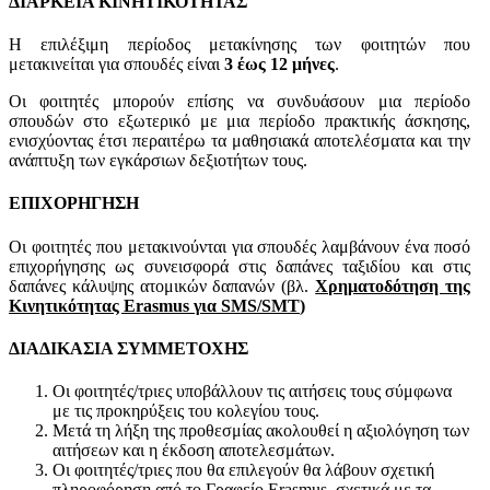
ΔΙΑΡΚΕΙΑ ΚΙΝΗΤΙΚΟΤΗΤΑΣ
Η επιλέξιμη περίοδος μετακίνησης των φοιτητών που
μετακινείται για σπουδές είναι
3 έως 1
2 μήνες
.
Οι φοιτητές μπορούν επίσης να συνδυάσουν μια περίοδο
σπουδών στο εξωτερικό με μια περίοδο πρακτικής άσκησης,
ενισχύοντας έτσι περαιτέρω τα μαθησιακά αποτελέσματα και την
ανάπτυξη των εγκάρσιων δεξιοτήτων τους.
ΕΠΙΧΟΡΗΓΗΣΗ
Οι φοιτητές που μετακινούνται για σπουδές λαμβάνουν ένα ποσό
επιχορήγησης ως συνεισφορά στις δαπάνες ταξιδίου και στις
δαπάνες κάλυψης ατομικών δαπανών (βλ.
Χρηματοδότηση της
Κινητικότητας Erasmus για SMS/SMT
)
ΔΙΑΔΙΚΑΣΙΑ ΣΥΜΜΕΤΟΧΗΣ
Οι φοιτητές/τριες υποβάλλουν τις αιτήσεις τους σύμφωνα
με τις προκηρύξεις του κολεγίου τους.
Μετά τη λήξη της προθεσμίας ακολουθεί η αξιολόγηση των
αιτήσεων και η έκδοση αποτελεσμάτων.
Οι φοιτητές/τριες που θα επιλεγούν θα λάβουν σχετική
πληροφόρηση από το Γραφείο Erasmus, σχετικά με τα