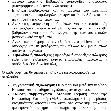
Έντυπο ατομικής βεβαίωσης παραλαβής υποτροφίας
(υπογραμμένο από τον/την δικαιούχο)
Επίσημη Βαθμολογία και τα Έντυπα του Learning
agreement που συμπληρώνεται πριν κατά την διάρκεια και
με την λήξη της κινητικότητας
Αναλυτική περιγραφή μαθημάτων για τα οποία ο/η
φοιτητής/τρια παρακολούθησε εξετάστηκε και έλαβε
βαθμολογία για σκοπούς αναγνώρισης των πιστωτικών
μονάδων από τα τμήματα
Αναλυτικό πρόγραμμα των εξετάσεων στο Πανεπιστήμιο
υποδοχής και τη μετάφραση των τίτλων των μαθημάτων
αυτών στα αγγλικά
Τιμολόγια ή αποδείξεις
(Τιμολόγια ή αποδείξεις πώλησης
εισιτηρίων, εισιτήρια, κάρτες επιβίβασης, τιμολόγια ή
αποδείξεις ξενοδοχείου κλπ)
Ο κάθε φοιτητής θα πρέπει επίσης να έχει ολοκληρώσει τα
ακόλουθα
Τη γλωσσική αξιολόγηση OLS
πριν και μετά την περίοδο
Erasmus και τα μαθήματα γλώσσας αν τα ξεκίνησε
Έκθεση συμμετέχοντα (Mobility Report)
προς την
Ευρωπαϊκή Επιτροπή (Μόλις ολοκληρωθεί η περίοδος
κινητικότητας αποστέλλεται αυτόματα στον συμμετέχοντα
ηλεκτρονικό αίτημα συμπλήρωσης Έκθεσης και