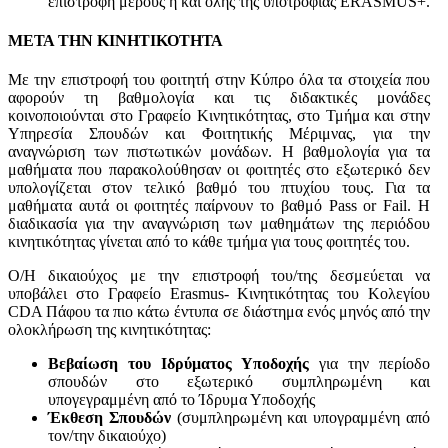
επιστροφή μέρους ή και όλης της υποτροφίας ERASMUS+.
ΜΕΤΑ ΤΗΝ ΚΙΝΗΤΙΚΟΤΗΤΑ
Με την επιστροφή του φοιτητή στην Κύπρο όλα τα στοιχεία που
αφορούν τη βαθμολογία και τις διδακτικές μονάδες
κοινοποιούνται στο Γραφείο Κινητικότητας, στο Τμήμα και στην
Υπηρεσία Σπουδών και Φοιτητικής Μέριμνας, για την
αναγνώριση των πιστωτικών μονάδων. Η βαθμολογία για τα
μαθήματα που παρακολούθησαν οι φοιτητές στο εξωτερικό δεν
υπολογίζεται στον τελικό βαθμό του πτυχίου τους. Για τα
μαθήματα αυτά οι φοιτητές παίρνουν το βαθμό Pass or Fail. Η
διαδικασία για την αναγνώριση των μαθημάτων της περιόδου
κινητικότητας γίνεται από το κάθε τμήμα για τους φοιτητές του.
Ο/Η δικαιούχος με την επιστροφή του/της δεσμεύεται να
υποβάλει στο Γραφείο Erasmus- Κινητικότητας του Κολεγίου
CDA Πάφου τα πιο κάτω έντυπα σε διάστημα ενός μηνός από την
ολοκλήρωση της κινητικότητας:
Βεβαίωση του Ιδρύματος Υποδοχής
για την περίοδο
σπουδών στο εξωτερικό συμπληρωμένη και
υπογεγραμμένη από το Ίδρυμα Υποδοχής
Έκθεση Σπουδών
(συμπληρωμένη και υπογραμμένη από
τον/την δικαιούχο)