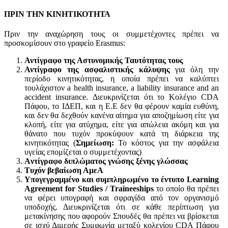
ΠΡΙΝ ΤΗΝ ΚΙΝΗΤΙΚΟΤΗΤΑ
Πριν την αναχώρηση τους οι συμμετέχοντες πρέπει να
προσκομίσουν στο γραφείο Erasmus:
Αντίγραφο της Αστυνομικής Ταυτότητας τους
Αντίγραφο της ασφαλιστικής κάλυψης
για όλη την
περίοδο κινητικότητας, η οποία πρέπει να καλύπτει
τουλάχιστον a health insurance, a liability insurance and an
accident insurance. Διευκρινίζεται ότι το Κολέγιο CDA
Πάφου, το ΙΔΕΠ, και η Ε.Ε δεν θα φέρουν καμία ευθύνη,
και δεν θα δεχθούν κανένα αίτημα για αποζημίωση είτε για
κλοπή, είτε για ατύχημα, είτε για απώλεια ακόμη και για
θάνατο που τυχόν προκύψουν κατά τη διάρκεια της
κινητικότητας (
Σημείωση:
Το κόστος για την ασφάλεια
υγείας επομίζεται ο συμμετέχοντας)
Aντίγραφο διπλώματος γνώσης ξένης γλώσσας
Tυχόν βεβαίωση ΑμεΑ
Υπογεγραμμένο και συμπληρωμένο το έντυπο Learning
Agreement f
or Studies / Traineeships
το οποίο θα πρέπει
να φέρει υπογραφή και σφραγίδα από τον οργανισμό
υποδοχής. Διευκρινίζεται ότι σε κάθε περίπτωση για
μετακίνησης που αφορούν Σπουδές θα πρέπει να βρίσκεται
σε ισχύ Διμερής Συμφωνία μεταξύ κολεγίου CDA Πάφου