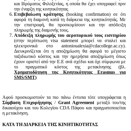
και Ιδρύματος Φιλοξενίας, η οποία θα έχει υπογραφεί πριν
την έναρξη της κινητικότητας
Επιβεβαίωση κράτησης
(booking confirmation) σε ότι
αφορά τη διαμονή κατά τη διάρκεια της κινητικότητάς. Mε
την επιστροφή, θα προσκομίσουν και την απόδειξη
πληρωμής της διαμονής τους.
Απόδειξη πληρωμής του αεροπορικού τους εισιτηρίου
(στην περίπτωση visa statement μπορεί να σταλεί και
ηλεκτρονικά στο antonioualexia@cdacollege.ac.cy).
Διευκρινίζεται ότι η αποζημίωση θα αφορά το μέγιστο
ταξιδιωτικό κόστος και την ημερήσια αποζημίωση όπως
έχουν οριστεί από την Ε.Ε ανά σχέδιο και όχι σύμφωνα με
το πραγματικό κόστος της μετακίνησης (βλ.
Χρηματοδότηση της Κινητικότητας Erasmus για
SMS/SMT
)
Αφού προσκομιστούν τα πιο πάνω έντυπα τότε υπογράφεται η
Σύμβαση Επιχορήγησης
/
Grant Agreement
μεταξύ του/της
δικαιούχου και του Κολεγίου CDA Πάφου και πραγματοποιείται
η μετακίνηση.
ΚΑΤΑ ΤΗ ΔΙΑΡΚΕΙΑ ΤΗΣ ΚΙΝΗΤΙΚΟΤΗΤΑΣ