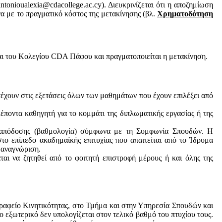
ntonioualexia@cdacollege.ac.cy). Διευκρινίζεται ότι η αποζημίωση
α με το πραγματικό κόστος της μετακίνησης (βλ.
Χρηματοδότηση
αι του Κολεγίου CDA Πάφου και πραγματοποιείται η μετακίνηση.
έχουν στις εξετάσεις όλων των μαθημάτων που έχουν επιλέξει από
έποντα καθηγητή για το κομμάτι της διπλωματικής εργασίας ή της
η απόδοσης (βαθμολογία) σύμφωνα με τη Συμφωνία Σπουδών. Η
ο επίπεδο ακαδημαϊκής επιτυχίας που απαιτείται από το Ίδρυμα
 αναγνώριση.
αι να ζητηθεί από το φοιτητή επιστροφή μέρους ή και όλης της
Γραφείο Κινητικότητας, στο Τμήμα και στην Υπηρεσία Σπουδών και
εξωτερικό δεν υπολογίζεται στον τελικό βαθμό του πτυχίου τους.