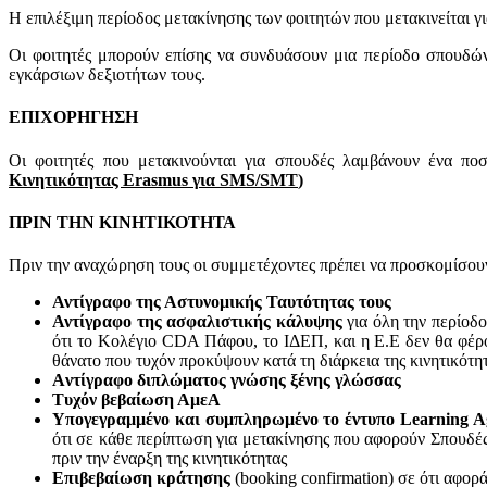
Η επιλέξιμη περίοδος μετακίνησης των φοιτητών που μετακινείται γ
Οι φοιτητές μπορούν επίσης να συνδυάσουν μια περίοδο σπουδών
εγκάρσιων δεξιοτήτων τους.
ΕΠΙΧΟΡΗΓΗΣΗ
Οι φοιτητές που μετακινούνται για σπουδές λαμβάνουν ένα πο
Κινητικότητας Erasmus για SMS/SMT
)
ΠΡΙΝ ΤΗΝ ΚΙΝΗΤΙΚΟΤΗΤΑ
Πριν την αναχώρηση τους οι συμμετέχοντες πρέπει να προσκομίσου
Αντίγραφο της Αστυνομικής Ταυτότητας τους
Αντίγραφο της ασφαλιστικής κάλυψης
για όλη την περίοδο 
ότι το Κολέγιο CDA Πάφου, το ΙΔΕΠ, και η Ε.Ε δεν θα φέρου
θάνατο που τυχόν προκύψουν κατά τη διάρκεια της κινητικότητ
Aντίγραφο διπλώματος γνώσης ξένης γλώσσας
Tυχόν βεβαίωση ΑμεΑ
Υπογεγραμμένο και συμπληρωμένο το έντυπο Learning A
ότι σε κάθε περίπτωση για μετακίνησης που αφορούν Σπουδές
πριν την έναρξη της κινητικότητας
Επιβεβαίωση κράτησης
(booking confirmation) σε ότι αφορ