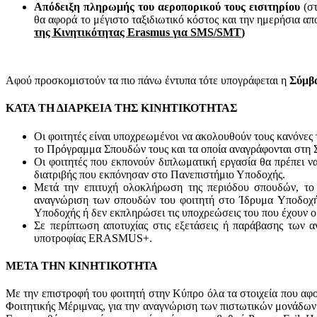
Απόδειξη πληρωμής του αεροπορικού τους εισιτηρίου
(στ
θα αφορά το μέγιστο ταξιδιωτικό κόστος και την ημερήσια απ
της Κινητικότητας Erasmus για SMS/SMT
)
Αφού προσκομιστούν τα πιο πάνω έντυπα τότε υπογράφεται η
Σύμβ
ΚΑΤΑ ΤΗ ΔΙΑΡΚΕΙΑ ΤΗΣ ΚΙΝΗΤΙΚΟΤΗΤΑΣ
Οι φοιτητές είναι υποχρεωμένοι να ακολουθούν τους κανόνε
το Πρόγραμμα Σπουδών τους και τα οποία αναγράφονται στη
Οι φοιτητές που εκπονούν διπλωματική εργασία θα πρέπει ν
διατριβής που εκπόνησαν στο Πανεπιστήμιο Υποδοχής.
Μετά την επιτυχή ολοκλήρωση της περιόδου σπουδών, το
αναγνώριση των σπουδών του φοιτητή στο Ίδρυμα Υποδοχής 
Υποδοχής ή δεν εκπληρώσει τις υποχρεώσεις του που έχουν 
Σε περίπτωση αποτυχίας στις εξετάσεις ή παράβασης των α
υποτροφίας ERASMUS+.
ΜΕΤΑ ΤΗΝ ΚΙΝΗΤΙΚΟΤΗΤΑ
Με την επιστροφή του φοιτητή στην Κύπρο όλα τα στοιχεία που αφο
Φοιτητικής Μέριμνας, για την αναγνώριση των πιστωτικών μονάδων.