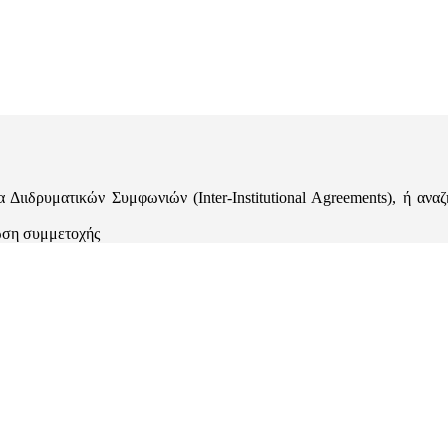
 Διιδρυματικών Συμφωνιών (Inter-Institutional Agreements), ή ανα
λωση συμμετοχής