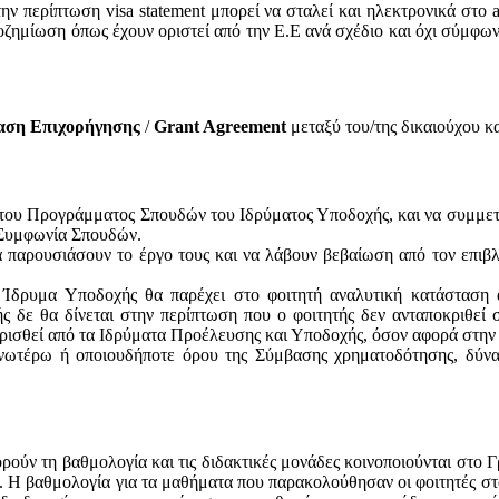
ην περίπτωση visa statement μπορεί να σταλεί και ηλεκτρονικά στο a
οζημίωση όπως έχουν οριστεί από την Ε.Ε ανά σχέδιο και όχι σύμφων
αση Επιχορήγησης
/
Grant Agreement
μεταξύ του/της δικαιούχου κ
ς του Προγράμματος Σπουδών του Ιδρύματος Υποδοχής, και να συμμετ
 Συμφωνία Σπουδών.
α παρουσιάσουν το έργο τους και να λάβουν βεβαίωση από τον επιβλ
 Ίδρυμα Υποδοχής θα παρέχει στο φοιτητή αναλυτική κατάστασ
δε θα δίνεται στην περίπτωση που ο φοιτητής δεν ανταποκριθεί στ
ορισθεί από τα Ιδρύματα Προέλευσης και Υποδοχής, όσον αφορά στην
νωτέρω ή οποιουδήποτε όρου της Σύμβασης χρηματοδότησης, δύνατ
ρούν τη βαθμολογία και τις διδακτικές μονάδες κοινοποιούνται στο 
 Η βαθμολογία για τα μαθήματα που παρακολούθησαν οι φοιτητές στο 