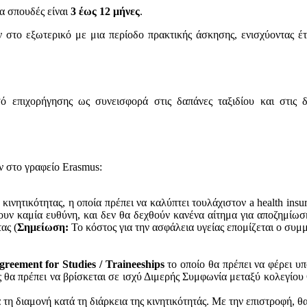
ια σπουδές είναι
3 έως 1
2 μήνες
.
 στο εξωτερικό με μια περίοδο πρακτικής άσκησης, ενισχύοντας έ
σό επιχορήγησης ως συνεισφορά στις δαπάνες ταξιδίου και στις
ν στο γραφείο Erasmus:
κινητικότητας, η οποία πρέπει να καλύπτει τουλάχιστον a health insuran
ν καμία ευθύνη, και δεν θα δεχθούν κανένα αίτημα για αποζημίωση ε
ας (
Σημείωση:
Το κόστος για την ασφάλεια υγείας επομίζεται ο συμ
greement f
or Studies / Traineeships
το οποίο θα πρέπει να φέρει υ
 θα πρέπει να βρίσκεται σε ισχύ Διμερής Συμφωνία μεταξύ κολεγίου
ά τη διαμονή κατά τη διάρκεια της κινητικότητάς. Mε την επιστροφή, 