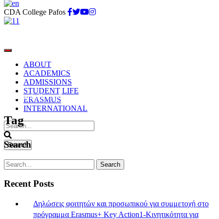
CDA College Pafos
ABOUT
ACADEMICS
ADMISSIONS
STUDENT LIFE
34th Panhellenic Congress of DEVE
ERASMUS
INTERNATIONAL
Tag
Search
Recent Posts
Δηλώσεις φοιτητών και προσωπικού για συμμετοχή στο
πρόγραμμα Erasmus+ Key Action1-Κινητικότητα για