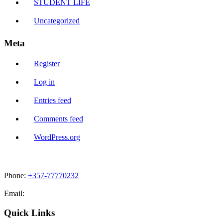
STUDENT LIFE
Uncategorized
Meta
Register
Log in
Entries feed
Comments feed
WordPress.org
Phone:
+357-77770232
Email:
admissions@cdacollege.ac.cy
Quick Links