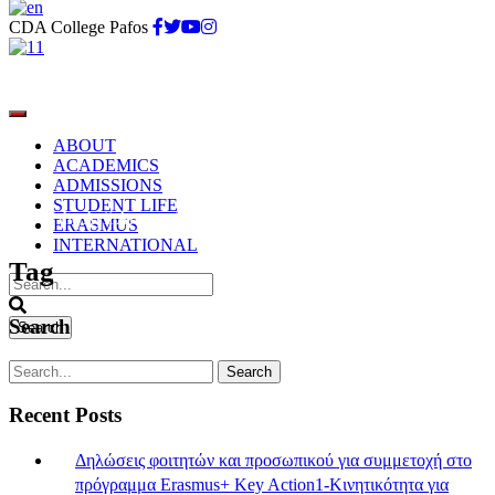
CDA College Pafos
ABOUT
ACADEMICS
ADMISSIONS
STUDENT LIFE
Spa of the Ayii Anargyri Natural Healing Spa Resort i
ERASMUS
INTERNATIONAL
Tag
Search
Recent Posts
Δηλώσεις φοιτητών και προσωπικού για συμμετοχή στο
πρόγραμμα Erasmus+ Key Action1-Κινητικότητα για